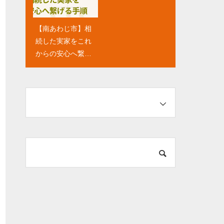
ステップ
ロが不安を解消す
るQ&A
【南あわじ市】相
【お盆休み】淡路
続した実家をこれ
島の実家を相続す
からの安心へ繋げ
る「3つの選択肢」
る手順と、家族み
と後悔しないため
んなで優しく考え
の話し合いのコツ
るコツ