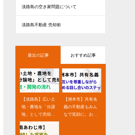
淡路島の空き家問題について
淡路島不動産 売却術
最近の記事
おすすめ記事
【淡路島】広い土
【淡路市】人気の
【洲本市】共有名
【南あわじ市の空
地・農地を「分譲
エリアと売却時の
義の不動産もみん
き家を売却したい
地」として売却！
魅力的なアピール
なで笑顔に。お互
方へ】「空き家バ
買取・開発の流れ
方法
いを尊重しながら
ンク」ってどうな
進める話し合いの
の？南あわじのプ