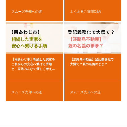
スムーズ売却への道
よくあるご質問Q&A
【南あわじ市】相続した実家を
【淡路島不動産】登記義務化で
これからの安心へ繋げる手順
大慌て？親の名義のまま？
と、家族みんなで優しく考える
コツ
スムーズ売却への道
スムーズ売却への道