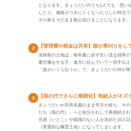
となります。きょうだいのうち1人でも「思い
したり、連絡がつきにくくなったりした時点で
ボロ家をそのまま抱え続けることになります。
【管理費や税金は共有】誰が草刈りをし
2
淡路島の土地は、毎年夏に必ず生い茂る雑草の
重労働をする子、遠方に住んでいて一切手伝え
「誰がいくら払うか」で、きょうだいの仲が簡
【孫の代でさらに複雑化】相続人がネズ
3
きょうだいが共有名義のまま年月が経ち、その
たち（孫の代）」へと枝分かれして再相続され
兄弟（いとこ）や面識のない人を含めた10人
（実質的な幽霊土地）になってしまいます。