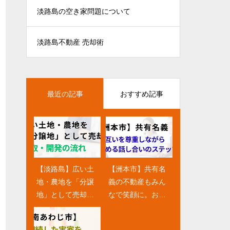
淡路島の空き家問題について
淡路島不動産 売却術
最近の記事
おすすめ記事
【淡路島】広い土
【淡路島にお住ま
【洲本市】共有名
【淡路島】「地元
地・農地を「分譲
いの皆様へ】住み
義の不動産もみん
の不動産屋さん」
地」として売却！
替え成功の鍵！ス
なで笑顔に。お互
だからできるこ
買取・開発の流れ
ムーズな売却と購
いを尊重しながら
と。ハウスセルが
入の進め方
進める話し合いの
大切にする地域密