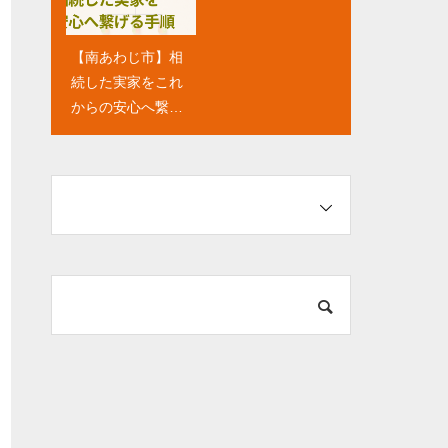
ステップ
着の絆とスピード
【南あわじ市】相
【淡路島】空き家
続した実家をこれ
を放置したら・・
からの安心へ繋げ
周辺住民への影響
る手順と、家族み
と法的責任
んなで優しく考え
るコツ