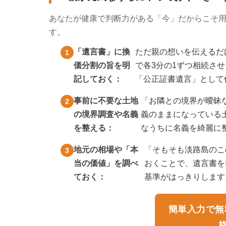
あなたが健康で判断力がある「今」だからこそ
す。
「遺言書」に換
ただ親の想いを伝えるだ
価分割の旨を明
で各3分の1ずつ相続さ
記しておく：
「公正証書遺言」として
事前に不要な土地
「お隣との境界が曖昧
の境界調査や名義
義のままになっている
を整える：
なうちに名義を綺麗に
地元の相場や「本
「そもそも淡路島のこ
当の価値」を調べ
おくことで、遺言書を
ておく：
基準がはっきりします
簡単入力で無
格