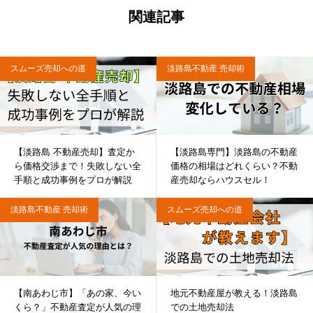
関連記事
スムーズ売却への道
淡路島不動産 売却術
【淡路島 不動産売却】査定か
【淡路島専門】淡路島の不動産
ら価格交渉まで！失敗しない全
価格の相場はどれくらい？不動
手順と成功事例をプロが解説
産売却ならハウスセル！
淡路島不動産 売却術
スムーズ売却への道
【南あわじ市】「あの家、今い
地元不動産屋が教える！淡路島
くら？」不動産査定が人気の理
での土地売却法